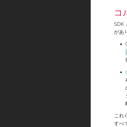
コ
SDK
があ
これ
すべ