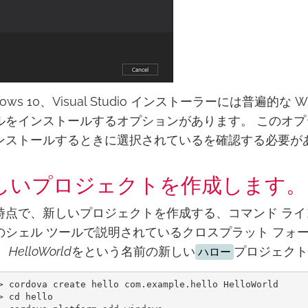
dows 10、Visual Studio インストーラーには普遍
ルをインストールするオプションがあります。 このオプシ
ンストールするときに選択されているを確認する必要が
しいプロジェクトを作成します。
時点で、新しいプロジェクトを作成する、コマンド ライン 
のシェル ツールで説明されているクロスプラット フォームの 
、
HelloWorld
をという名前の新しい
プロジェクト
ハロー
> cordova create hello com.example.hello HelloWorld

> cd hello
