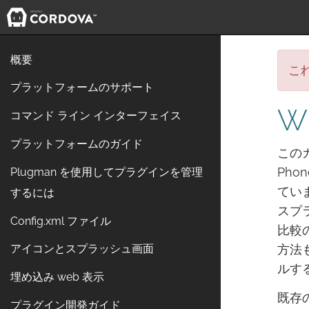
概要
こ
プラットフォームのサポート
W
コマンド ライン インターフェイス
プラットフォームのガイド
このガ
Pho
Plugman を使用してプラグインを管理
てい
するには
スプ
Config.xml ファイル
比較の
方法も
アイコンとスプラッシュ画面
ルす
埋め込み web 表示
既存の
プラグイン開発ガイド