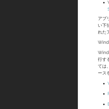
アプ
い下位
れた
Win
Win
行す
ては、
ース