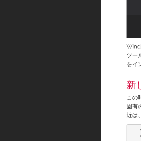
Win
ツー
をイ
新
この
固有
近は
    
    