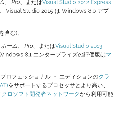
ム
、
Pro
、または
Visual Studio 2012 Express
 Visual Studio 2015 は Windows 8.0 アプ
1 を含む)。
ト
ホーム
、
Pro
、または
Visual Studio 2013
indows 8.1 エンタープライズの評価版は
マ
 (64) プロフェッショナル ・ エディションの
クラ
T)
をサポートするプロセッサとより高い、
イクロソフト開発者ネットワーク
から利用可能
。