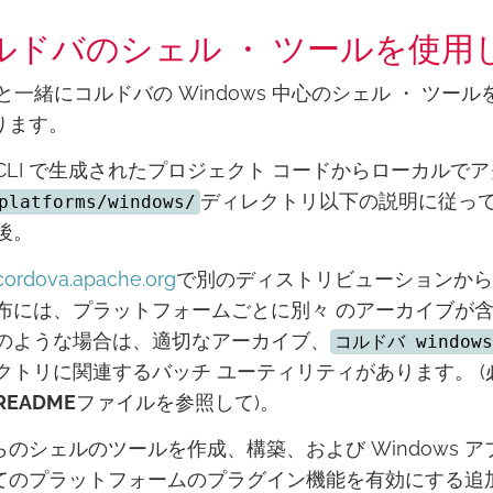
ルドバのシェル ・ ツールを使用
 と一緒にコルドバの Windows 中心のシェル ・ ツ
ります。
CLI で生成されたプロジェクト コードからローカルで
ディレクトリ以下の説明に従っ
platforms/windows/
後。
cordova.apache.org
で別のディストリビューションから
布には、プラットフォームごとに別々 のアーカイブが含
のような場合は、適切なアーカイブ、
コルドバ windows
クトリに関連するバッチ ユーティリティがあります。 
README
ファイルを参照して)。
らのシェルのツールを作成、構築、および Windows
てのプラットフォームのプラグイン機能を有効にする追加