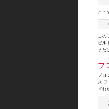
ここ
このプ
ビル
また
プ
プロ
ス 
ずれ
    
    