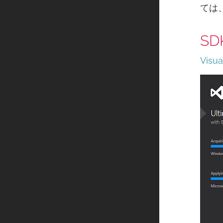
ては
S
Visua